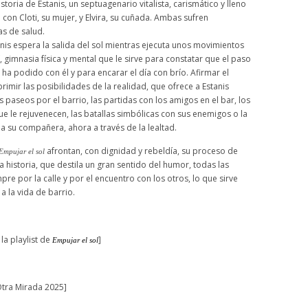
istoria de Estanis, un septuagenario vitalista, carismático y lleno
con Cloti, su mujer, y Elvira, su cuñada. Ambas sufren
s de salud.
 espera la salida del sol mientras ejecuta unos movimientos
, gimnasia física y mental que le sirve para constatar que el paso
ha podido con él y para encarar el día con brío. Afirmar el
imir las posibilidades de la realidad, que ofrece a Estanis
s paseos por el barrio, las partidas con los amigos en el bar, los
e le rejuvenecen, las batallas simbólicas con sus enemigos o la
a su compañera, ahora a través de la lealtad.
afrontan, con dignidad y rebeldía, su proceso de
Empujar el sol
a historia, que destila un gran sentido del humor, todas las
re por la calle y por el encuentro con los otros, lo que sirve
 la vida de barrio.
la playlist de
]
Empujar el sol
tra Mirada 2025]