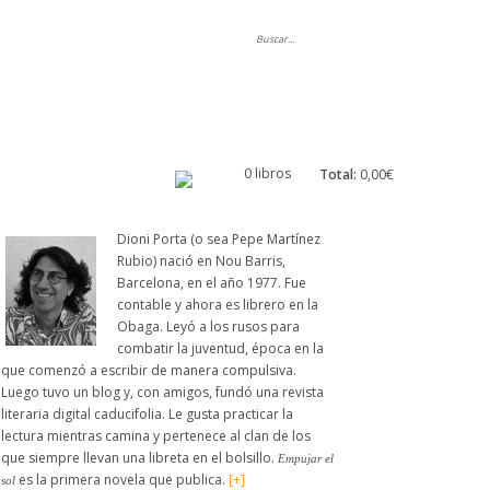
ripción
0 libros
Total:
0,00€
Dioni Porta (o sea Pepe Martínez
Rubio) nació en Nou Barris,
Barcelona, en el año 1977. Fue
contable y ahora es librero en la
Obaga. Leyó a los rusos para
combatir la juventud, época en la
que comenzó a escribir de manera compulsiva.
Luego tuvo un blog y, con amigos, fundó una revista
literaria digital caducifolia. Le gusta practicar la
lectura mientras camina y pertenece al clan de los
que siempre llevan una libreta en el bolsillo.
Empujar el
es la primera novela que publica.
[+]
sol