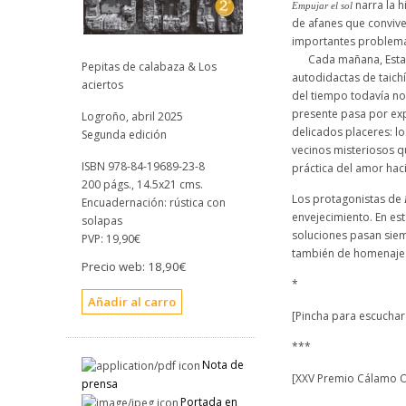
narra la h
Empujar el sol
de afanes que convive 
importantes problema
Cada mañana, Estanis
Pepitas de calabaza & Los
autodidactas de taichí
aciertos
del tiempo todavía no 
presente pasa por expr
Logroño, abril 2025
delicados placeres: lo
Segunda edición
vecinos misteriosos qu
ISBN 978-84-19689-23-8
práctica del amor haci
200 págs., 14.5x21 cms.
Los protagonistas de
Encuadernación: rústica con
envejecimiento. En est
solapas
soluciones pasan siemp
PVP:
19,90€
también de homenaje a
Precio web:
18,90€
*
[Pincha para escuchar 
***
Nota de
[XXV Premio Cálamo O
prensa
Portada en