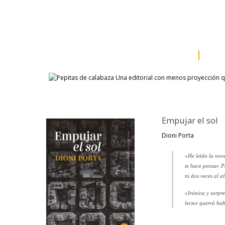
inicio
somos
sala d
catálogo
aut
Empujar el sol
Dioni Porta
«He leído la nove
te hace pensar. P
ni dos veces al 
«Irónica y sorpre
lector querrá ha