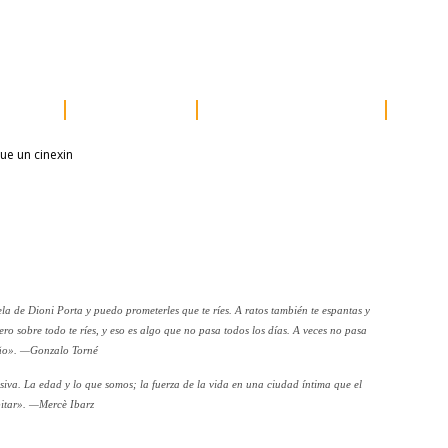
e prensa
distribución
newsletter
contacto
acceder
ores
próximos
otros proyectos
susc
la de Dioni Porta y puedo prometerles que te ríes. A ratos también te espantas y
ero sobre todo te ríes, y eso es algo que no pasa todos los días. A veces no pasa
año». —Gonzalo Torné
siva. La edad y lo que somos; la fuerza de la vida en una ciudad íntima que el
bitar». —Mercè Ibarz