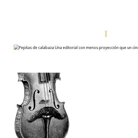
inicio
somos
sala de prensa
catálogo
autores