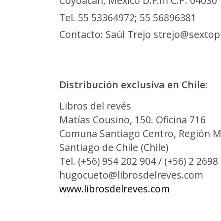
Coyoacán, México D.F.m C.P. 04030
Tel. 55 53364972; 55 56896381
Contacto: Saúl Trejo strejo@sexto
Distribución
exclusiva
en Chile:
Libros del revés
Matías Cousino, 150. Oficina 716
Comuna Santiago Centro, Región M
Santiago de Chile (Chile)
Tel. (+56) 954 202 904 / (+56) 2 2698
hugocueto@librosdelreves.com
www.librosdelreves.com