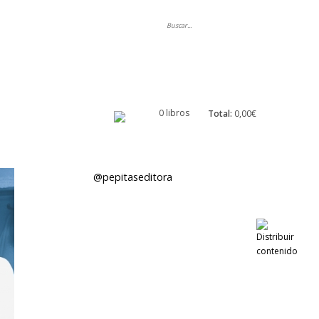
ripción
0 libros
Total:
0,00€
@pepitaseditora