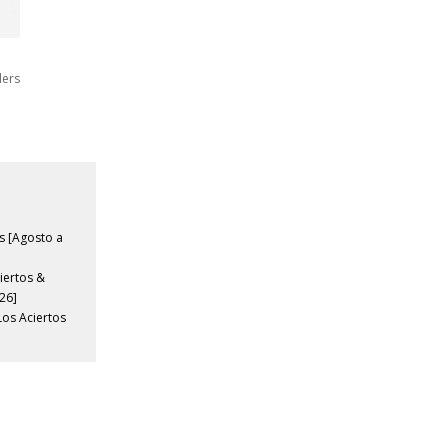
lers
s [Agosto a
iertos &
26]
Los Aciertos