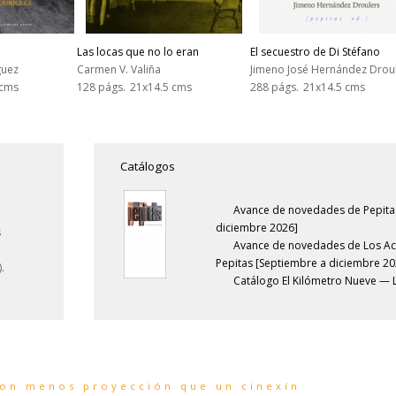
Las locas que no lo eran
El secuestro de Di Stéfano
guez
Carmen V. Valiña
Jimeno José Hernández Drou
 cms
128 págs.
21x14.5 cms
288 págs.
21x14.5 cms
Catálogos
Avance de novedades de Pepita
diciembre 2026]
s
Avance de novedades de Los Ac
Pepitas [Septiembre a diciembre 20
.
Catálogo El Kilómetro Nueve — 
con menos proyección que un cinexín