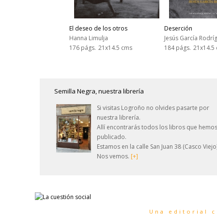
El deseo de los otros
Deserción
Hanna Limulja
Jesús García Rodrí
176 págs.
21x14.5 cms
184 págs.
21x14.5
Semilla Negra, nuestra librería
Si visitas Logroño no olvides pasarte por
nuestra librería.
Allí encontrarás todos los libros que hemo
publicado.
Estamos en la calle San Juan 38 (Casco Viejo)
Nos vemos.
[+]
Una editorial 