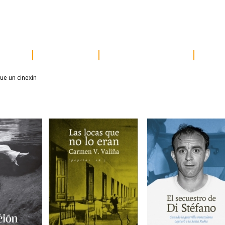
e prensa
distribución
newsletter
contacto
acceder
ores
próximos
otros proyectos
susc