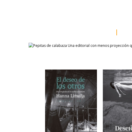
inicio
somos
sala d
catálogo
aut