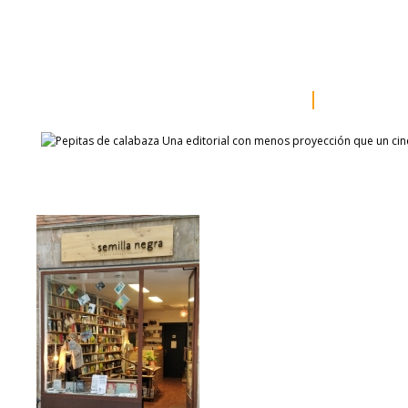
inicio
somos
sala de prensa
catálogo
autores