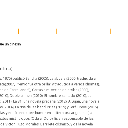
e prensa
distribución
newsletter
contacto
acceder
ores
próximos
otros proyectos
susc
ntina)
, 1975) publicó Sandra (2005), La abuela (2006, traducida al
eta(2007, Premio “La otra orilla” y traducida a varios idiomas),
n de Castellanos”), Cartas a mi vecina de arriba (2009),
010), Doble crimen (2010), El hombre sentado (2010), La
(2011), La 31, una novela precaria (2012), A Luján, una novela
s (2014), La risa de las bandurrias (2015) y Seré Breve (2015).
ías y editó una sobre humor en la literatura argentina (La
 textos misántropos (Oda al Odio). Es el responsable de las
l de Víctor Hugo Morales, Barrilete cósmico, y de la novela