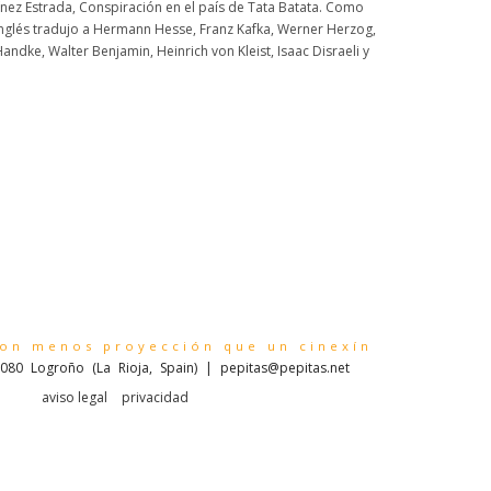
nez Estrada, Conspiración en el país de Tata Batata. Como
 inglés tradujo a Hermann Hesse, Franz Kafka, Werner Herzog,
ndke, Walter Benjamin, Heinrich von Kleist, Isaac Disraeli y
con menos proyección que un cinexín
080 Logroño (La Rioja, Spain) | pepitas@pepitas.net
aviso legal
privacidad