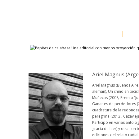
inicio
somos
sala d
catálogo
aut
Ariel Magnus (Arge
Ariel Magnus (Buenos Aires
alemán), Un chino en bicicl
Muñecas (2008, Premio “Jua
Ganar es de perdedores (2
cuadratura de la redondez 
peregrina (2013), Cazavieja
Participó en varias antolog
gracia de leer) y otra con
ediciones del relato radia