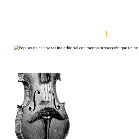
inicio
somos
sala de prensa
catálogo
autores