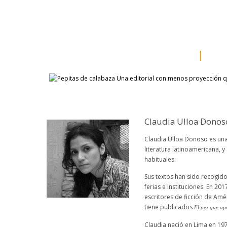
inicio
somos
sala d
catálogo
aut
Claudia Ulloa Donos
Claudia Ulloa Donoso es una
literatura latinoamericana, y
habituales.
Sus textos han sido recogid
ferias e instituciones. En 201
escritores de ficción de Amé
tiene publicados
El pez que ap
Claudia nació en Lima en 197