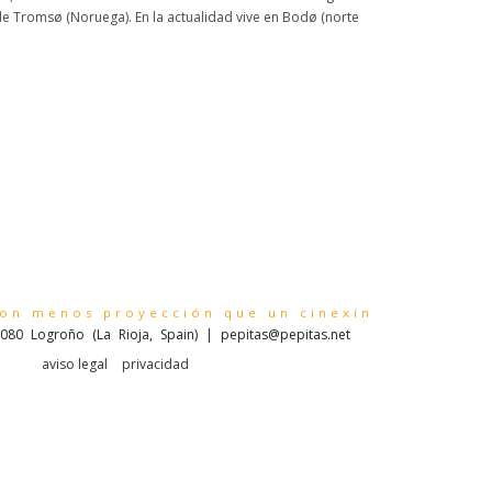
de Tromsø (Noruega). En la actualidad vive en Bodø (norte
con menos proyección que un cinexín
080 Logroño (La Rioja, Spain) | pepitas@pepitas.net
aviso legal
privacidad