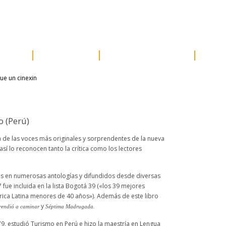
e prensa
distribución
newsletter
contacto
acceder
ores
próximos
otros proyectos
susc
o (Perú)
 de las voces más originales y sorprendentes de la nueva
 así lo reconocen tanto la crítica como los lectores
os en numerosas antologías y difundidos desde diversas
7 fue incluida en la lista Bogotá 39 («los 39 mejores
rica Latina menores de 40 años»). Además de este libro
y
rendió a caminar
Séptima Madrugada.
9, estudió Turismo en Perú e hizo la maestría en Lengua