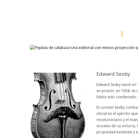
inicio
somos
sala d
catálogo
aut
Edward Sexby
Edward Sexby nació en 1
en prisión, en 1658; se
había sido condenado a
El coronel Sexby combat
oficial en el ejército qu
revolucionario y el man
sociales de su victoria
propiedad existente y e