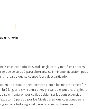
e prensa
distribución
newsletter
contacto
acceder
ores
próximos
otros proyectos
susc
616 en el condado de Suffolk (Inglaterra) y murió en Londres,
 cree que se suicidó para ahorrarse su inminente ejecución, pues
 la horca y a que su cuerpo fuera descuartizado.
ió en dos revoluciones, siempre junto a los más radicales: fue
e libró la guerra civil contra el rey y, cuando el pueblo, el ejército
do se enfrentaron por cuáles debían ser las consecuencias
, Sexby tomó partido por los Niveladores, que cuestionaban la
xigían para todo inglés el derecho a autogobernarse.