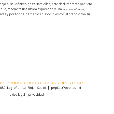
bajo el seudónimo de William Allen, este deslumbrante panfleto
 que, mediante una lúcida exposición y una
,
descomunal sorna
antes y por todos los medios disponibles con el tirano y con su
con menos proyección que un cinexín
080 Logroño (La Rioja, Spain) | pepitas@pepitas.net
aviso legal
privacidad