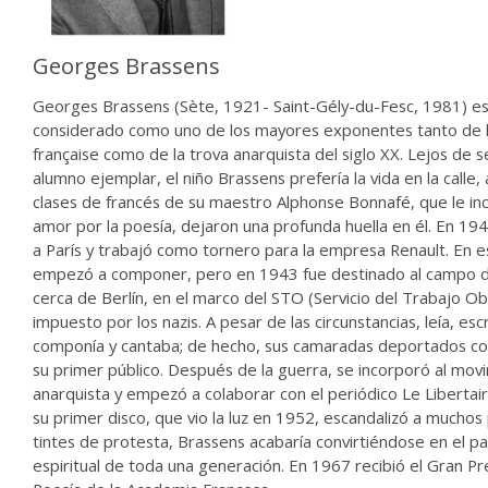
Georges Brassens
Georges Brassens (Sète, 1921- Saint-Gély-du-Fesc, 1981) e
considerado como uno de los mayores exponentes tanto de 
française como de la trova anarquista del siglo XX. Lejos de s
alumno ejemplar, el niño Brassens prefería la vida en la calle,
clases de francés de su maestro Alphonse Bonnafé, que le inc
amor por la poesía, dejaron una profunda huella en él. En 1
a París y trabajó como tornero para la empresa Renault. En 
empezó a componer, pero en 1943 fue destinado al campo d
cerca de Berlín, en el marco del STO (Servicio del Trabajo Ob
impuesto por los nazis. A pesar de las circunstancias, leía, escr
componía y cantaba; de hecho, sus camaradas deportados co
su primer público. Después de la guerra, se incorporó al mov
anarquista y empezó a colaborar con el periódico Le Libertai
su primer disco, que vio la luz en 1952, escandalizó a muchos
tintes de protesta, Brassens acabaría convirtiéndose en el p
espiritual de toda una generación. En 1967 recibió el Gran P