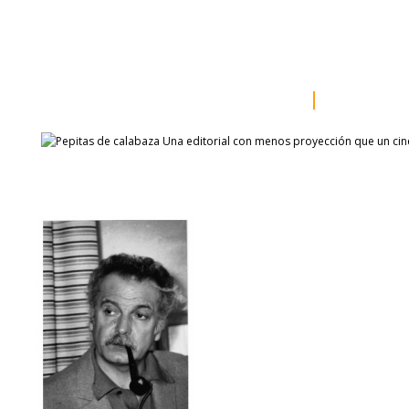
inicio
somos
sala de prensa
catálogo
autores