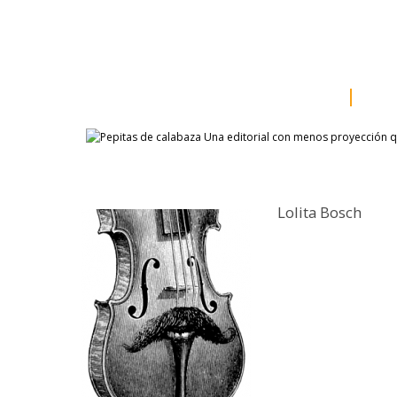
inicio
somos
sala d
catálogo
aut
Lolita Bosch