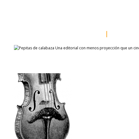
inicio
somos
sala de prensa
catálogo
autores