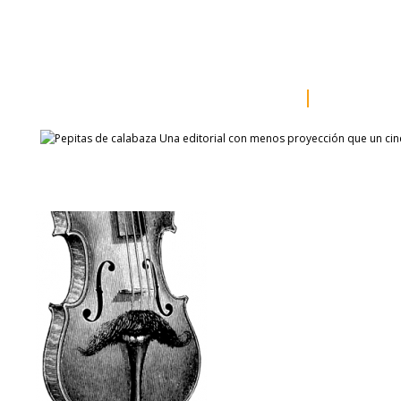
inicio
somos
sala de prensa
catálogo
autores