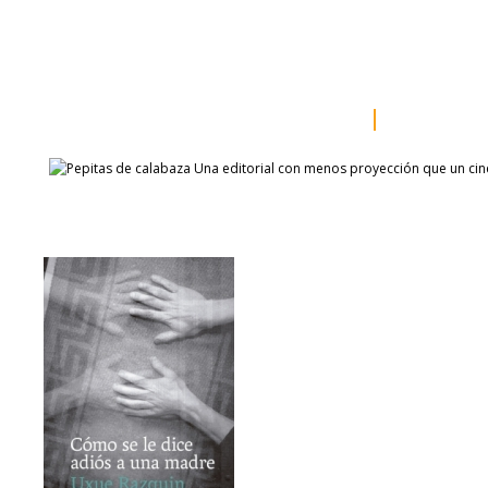
inicio
somos
sala de prensa
catálogo
autores