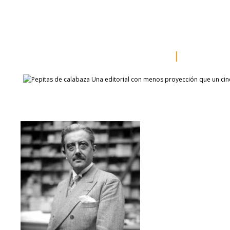
inicio
somos
sala de prensa
catálogo
autores