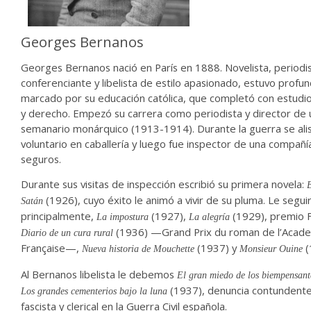
Georges Bernanos
Georges Bernanos nació en París en 1888. Novelista, periodis
conferenciante y libelista de estilo apasionado, estuvo prof
marcado por su educación católica, que completó con estudio
y derecho. Empezó su carrera como periodista y director de 
semanario monárquico (1913-1914). Durante la guerra se ali
voluntario en caballería y luego fue inspector de una compañí
seguros.
Durante sus visitas de inspección escribió su primera novela:
B
(1926), cuyo éxito le animó a vivir de su pluma. Le seguir
Satán
principalmente,
(1927),
(1929), premio 
La impostura
La alegría
(1936) —Grand Prix du roman de l’Acad
Diario de un cura rural
Française—,
(1937) y
(
Nueva historia de Mouchette
Monsieur Ouine
Al Bernanos libelista le debemos
El gran miedo de los biempensant
(1937), denuncia contundente
Los grandes cementerios bajo la luna
fascista y clerical en la Guerra Civil española.