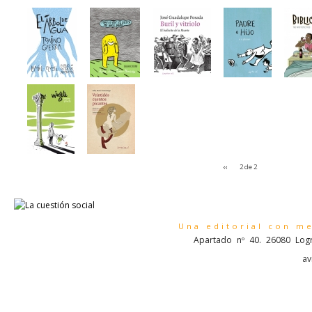
‹‹
2 de 2
Una editorial con m
Apartado nº 40. 26080 Logr
av