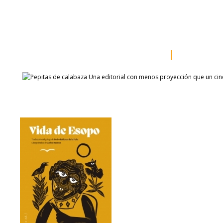
inicio
somos
sala de prensa
catálogo
autores