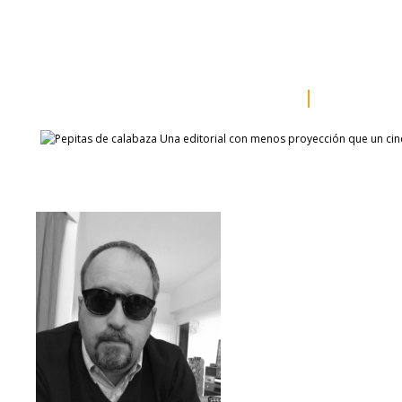
inicio
somos
sala de prensa
catálogo
autores