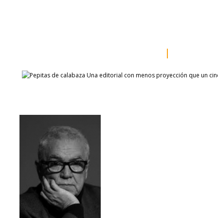
inicio
somos
sala de prensa
catálogo
autores