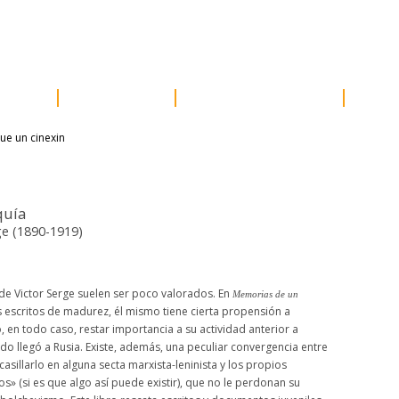
e prensa
distribución
newsletter
contacto
acceder
ores
próximos
otros proyectos
susc
quía
rge (1890-1919)
de Victor Serge suelen ser poco valorados. En
Memorias de un
s escritos de madurez, él mismo tiene cierta propensión a
 en todo caso, restar importancia a su actividad anterior a
do llegó a Rusia. Existe, además, una peculiar convergencia entre
sillarlo en alguna secta marxista-leninista y los propios
» (si es que algo así puede existir), que no le perdonan su