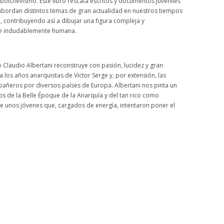
 bolchevismo. Este libro rescata escritos y documentos juveniles
bordan distintos temas de gran actualidad en nuestros tiempos
 contribuyendo así a dibujar una figura compleja y
ue indudablemente humana.
o Claudio Albertani reconstruye con pasión, lucidez y gran
los años anarquistas de Victor Serge y, por extensión, las
ñeros por diversos países de Europa. Albertani nos pinta un
os de la Belle Époque de la Anarquía y del tan rico como
 unos jóvenes que, cargados de energía, intentaron poner el