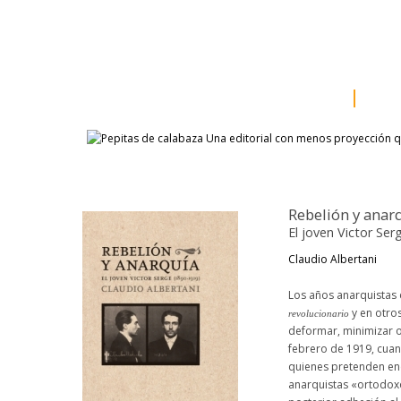
inicio
somos
sala d
catálogo
aut
Rebelión y anar
El joven Victor Se
Claudio Albertani
Los años anarquistas 
y en otro
revolucionario
deformar, minimizar o,
febrero de 1919, cuan
quienes pretenden enca
anarquistas «ortodoxos