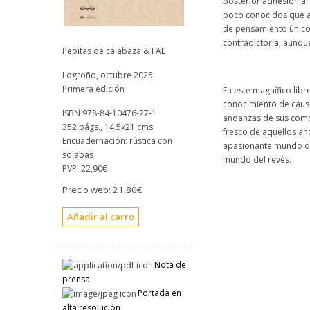
posterior adhesión al
poco conocidos que a
de pensamiento único,
contradictoria, aunq
Pepitas de calabaza & FAL
Logroño, octubre 2025
Primera edición
En este magnífico libr
conocimiento de causa 
ISBN 978-84-10476-27-1
andanzas de sus compa
352 págs., 14.5x21 cms.
fresco de aquellos añ
Encuadernación: rústica con
apasionante mundo de
solapas
mundo del revés.
PVP:
22,90€
Precio web:
21,80€
Nota de
prensa
Portada en
alta resolución