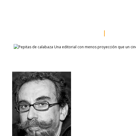
inicio
somos
sala de prensa
catálogo
autores