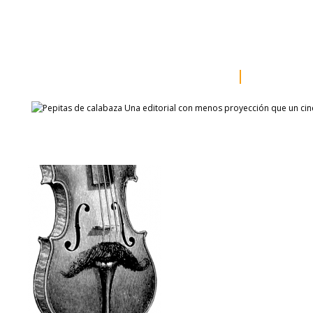
inicio
somos
sala de prensa
catálogo
autores