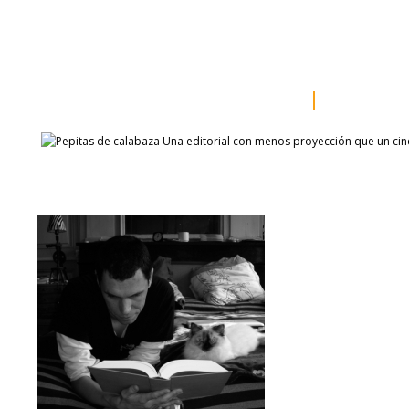
inicio
somos
sala de prensa
catálogo
autores