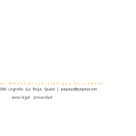
con menos proyección que un cinexín
080 Logroño (La Rioja, Spain) | pepitas@pepitas.net
aviso legal
privacidad