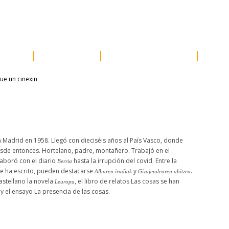
e prensa
distribución
newsletter
contacto
acceder
ores
próximos
otros proyectos
susc
n Madrid en 1958. Llegó con dieciséis años al País Vasco, donde
sde entonces. Hortelano, padre, montañero. Trabajó en el
aboró con el diario
hasta la irrupción del covid. Entre la
Berria
ue ha escrito, pueden destacarse
y
.
Albaren irudiak
Gizajendearen ahitzea
astellano la novela
, el libro de relatos Las cosas se han
Leuropa
 el ensayo La presencia de las cosas.