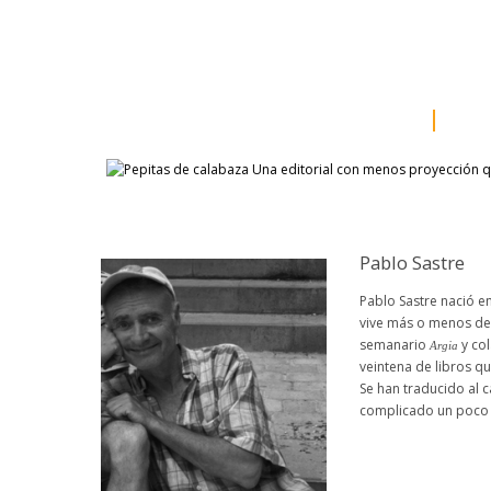
inicio
somos
sala d
catálogo
aut
Pablo Sastre
Pablo Sastre nació e
vive más o menos de
semanario
y col
Argia
veintena de libros q
Se han traducido al c
complicado un poco y