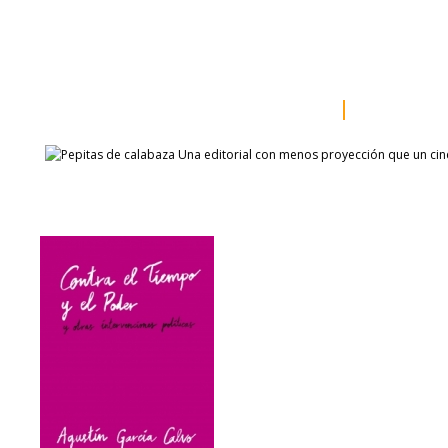
inicio
somos
sala de prensa
catálogo
autores