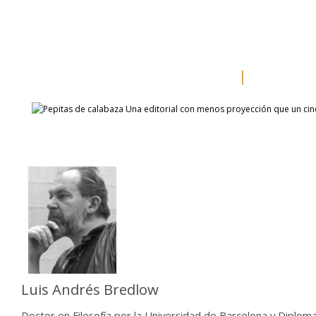
inicio
somos
sala de prensa
catálogo
autores
Luis Andrés Bredlow
Doctor en Filosofía por la Universidad de Barcelona y Diplom