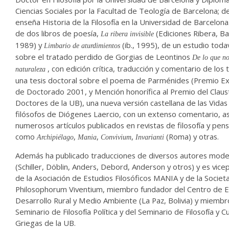
Ciencias Sociales por la Facultad de Teología de Barcelona; 
enseña Historia de la Filosofía en la Universidad de Barcelona
de dos libros de poesía,
(Ediciones Ribera, Ba
La ribera invisible
1989) y
(ib., 1995), de un estudio todav
Limbario de aturdimientos
sobre el tratado perdido de Gorgias de Leontinos
De lo que no
, con edición crítica, traducción y comentario de los 
naturaleza
una tesis doctoral sobre el poema de Parménides (Premio Ex
de Doctorado 2001, y Mención honorífica al Premio del Claus
Doctores de la UB), una nueva versión castellana de las Vidas
filósofos de Diógenes Laercio, con un extenso comentario, a
numerosos artículos publicados en revistas de filosofía y pen
como
,
,
,
(Roma) y otras.
Archipiélago
Mania
Convivium
Invarianti
Además ha publicado traducciones de diversos autores mod
(Schiller, Döblin, Anders, Debord, Anderson y otros) y es vic
de la Asociación de Estudios Filosóficos MANIA y de la Societ
Philosophorum Viventium, miembro fundador del Centro de E
Desarrollo Rural y Medio Ambiente (La Paz, Bolivia) y miembr
Seminario de Filosofía Política y del Seminario de Filosofía y C
Griegas de la UB.