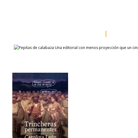
inicio
somos
sala de prensa
catálogo
autores