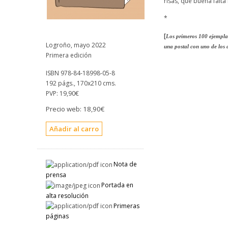
risas, que buena falta
*
[
Los primeros 100 ejempla
Logroño, mayo 2022
una postal con uno de los 
Primera edición
ISBN 978-84-18998-05-8
192 págs., 170x210 cms.
PVP:
19,90€
Precio web:
18,90€
Nota de
prensa
Portada en
alta resolución
Primeras
páginas