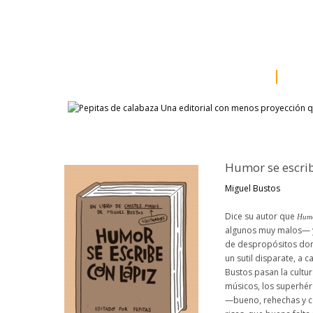
inicio
somos
sala d
catálogo
aut
Humor se escrib
Miguel Bustos
Dice su autor que
Humo
algunos muy malos— y 
de despropósitos dond
un sutil disparate, a 
Bustos pasan la cultura
músicos, los superhér
—bueno, rehechas y co