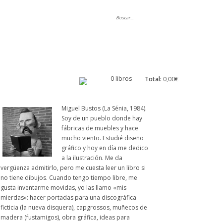
ripción
0 libros
Total:
0,00€
Miguel Bustos (La Sénia, 1984).
Soy de un pueblo donde hay
fábricas de muebles y hace
mucho viento. Estudié diseño
gráfico y hoy en día me dedico
a la ilustración. Me da
vergüenza admitirlo, pero me cuesta leer un libro si
no tiene dibujos.
Cuando tengo tiempo libre, me
gusta inventarme movidas, yo las llamo «mis
mierdas»: hacer portadas para una discográfica
ficticia (la nueva disquera), capgrossos, muñecos de
madera (fustamigos), obra gráfica, ideas para