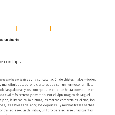
e prensa
distribución
newsletter
contacto
acceder
ores
próximos
otros proyectos
susc
e con lápiz
es una concatenación de chistes malos —joder,
r se escribe con lápiz
mal dibujados, pero lo cierto es que son un hermoso ramillete
e las palabras y los conceptos se enredan hasta convertirse en
cada cual más certero y divertido. Por el lápiz mágico de Miguel
 pop, la literatura, la pintura, las marcas comerciales, el cine, los
oes, las estrellas del rock, los deportes… y muchas frases hechas
ntrahechas—. En definitiva, un libro para echarse unas cuantas