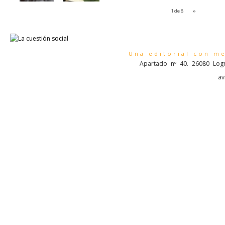
1 de 8
››
Una editorial con m
Apartado nº 40. 26080 Logr
av