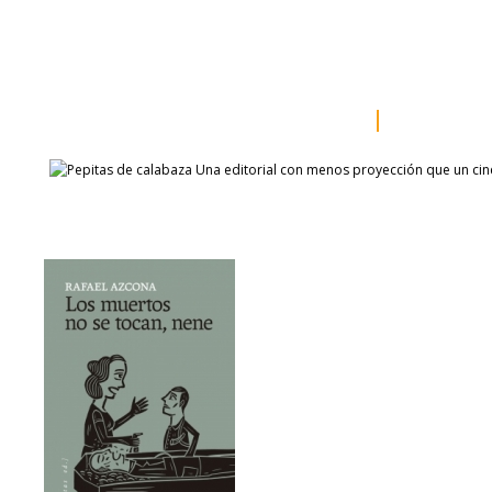
inicio
somos
sala de prensa
catálogo
autores