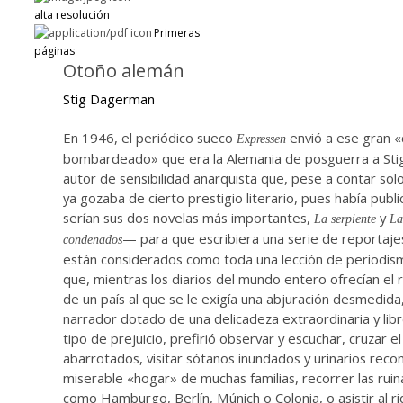
alta resolución
Primeras
páginas
Otoño alemán
Stig Dagerman
En 1946, el periódico sueco
envió a ese gran 
Expressen
bombardeado» que era la Alemania de posguerra a S
autor de sensibilidad anarquista que, pese a contar solo
ya gozaba de cierto prestigio literario, pues había publ
serían sus dos novelas más importantes,
y
La serpiente
La
— para que escribiera una serie de reportaje
condenados
están considerados como toda una lección de periodismo
que, mientras los diarios del mundo entero ofrecían el
de un país al que se le exigía una abjuración desmedid
narrador dotado de una delicadeza extraordinaria y libr
tipo de prejuicio, prefirió observar y escuchar, cruzar e
abarrotados, visitar sótanos inundados y urinarios reco
miserable «hogar» de muchas familias, recorrer las rui
como Hamburgo, Berlín, Múnich o Colonia, o asistir al ri