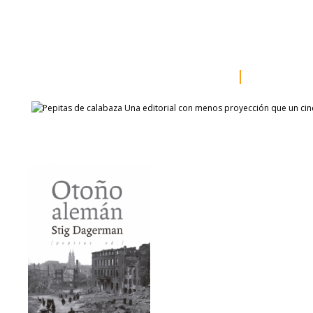
inicio
somos
sala de prensa
catálogo
autores