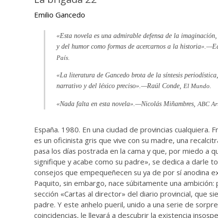
Emilio Gancedo
«Esta novela es una admirable defensa de la imaginación, 
y del humor como formas de acercarnos a la historia».—E
País.
«La literatura de Gancedo brota de la síntesis periodístic
narrativo y del léxico preciso».—Raúl Conde,
El Mundo.
«Nada falta en esta novela».—Nicolás Miñambres,
ABC Art
España. 1980. En una ciudad de provincias cualquiera. 
es un oficinista gris que vive con su madre, una recalci
pasa los días postrada en la cama y que, por miedo a qu
signifique y acabe como su padre», se dedica a darle t
consejos que empequeñecen su ya de por sí anodina exi
Paquito, sin embargo, nace súbitamente una ambición: p
sección «Cartas al director» del diario provincial, que si
padre. Y este anhelo pueril, unido a una serie de sorp
coincidencias, le llevará a descubrir la existencia insos