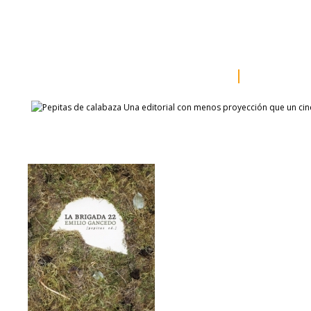
inicio
somos
sala de prensa
catálogo
autores