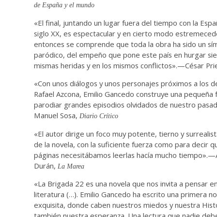
de España y el mundo
«El final, juntando un lugar fuera del tiempo con la Espa
siglo XX, es espectacular y en cierto modo estremecedo
entonces se comprende que toda la obra ha sido un sí
paródico, del empeño que pone este país en hurgar si
mismas heridas y en los mismos conflictos».—César Pri
«Con unos diálogos y unos personajes próximos a los d
Rafael Azcona, Emilio Gancedo construye una pequeña 
parodiar grandes episodios olvidados de nuestro pasa
Manuel Sosa,
Diario Crítico
«El autor dirige un foco muy potente, tierno y surrealista
de la novela, con la suficiente fuerza como para decir qu
páginas necesitábamos leerlas hacía mucho tiempo».
Durán,
La Marea
«La Brigada 22 es una novela que nos invita a pensar en 
literatura (…). Emilio Gancedo ha escrito una primera nov
exquisita, donde caben nuestros miedos y nuestra Hist
también nuestra esperanza. Una lectura que nadie deb