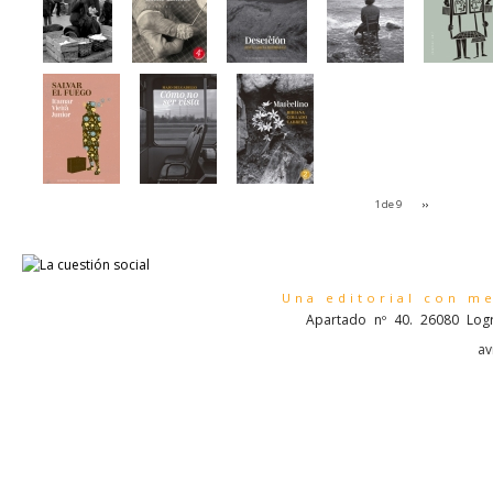
1 de 9
››
Una editorial con m
Apartado nº 40. 26080 Logr
av