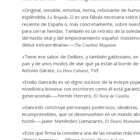
«Original, sensible, emotiva, tierna, rebosante de humo
espléndida,
es una fábula necesaria sobre l
La Brigada 22
reciente de España o, más concretamente, sobre nuest
para cerrar heridas. También es un retrato de la soleda
del hastío vital y del empecinamiento español. Insistimo
debut extraordinaria».—
The Courbett Magazine
«Tiene ese sabor de Delibes, y también galdosiano, en 
país y de unos modos de vivir que ya están al borde de 
Antonio Gárate,
, TVE
La Hora Cultural
«Emilio Gancedo es un digno sucesor de la estirpe pujan
novelística leonesa: con escritores como él está garanti
generacional».—Fermín Herrero,
El Norte de Castilla
«Gancedo construye personajes poderosos, idealistas, 
incomprensibles, que se desenvuelven en un mundo ab
hostil».—Javier Menéndez Llamazares,
El Diario Montañé
«Este que firma la considera una de las novelas más in
últimos tiempos».—Alfonso García,
Diario de León