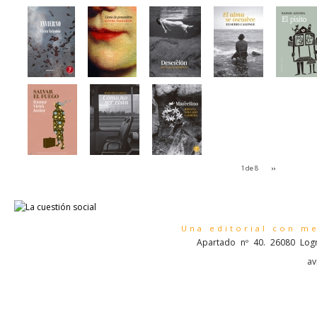
1 de 8
››
Una editorial con m
Apartado nº 40. 26080 Logr
av