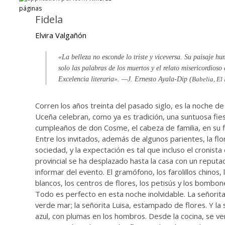
páginas
Fidela
Elvira Valgañón
«La belleza no esconde lo triste y viceversa. Su paisaje hu
solo las palabras de los muertos y el relato misericordioso 
Excelencia literaria». —J. Ernesto Ayala-Dip (
Babelia, El 
Corren los años treinta del pasado siglo, es la noche de 
Uceña celebran, como ya es tradición, una suntuosa fies
cumpleaños de don Cosme, el cabeza de familia, en su fi
Entre los invitados, además de algunos parientes, la flor
sociedad, y la expectación es tal que incluso el cronista
provincial se ha desplazado hasta la casa con un reput
informar del evento. El gramófono, los farolillos chinos,
blancos, los centros de flores, los petisús y los bombo
Todo es perfecto en esta noche inolvidable. La señorit
verde mar; la señorita Luisa, estampado de flores. Y la 
azul, con plumas en los hombros. Desde la cocina, se v