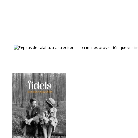
inicio
somos
sala de prensa
catálogo
autores