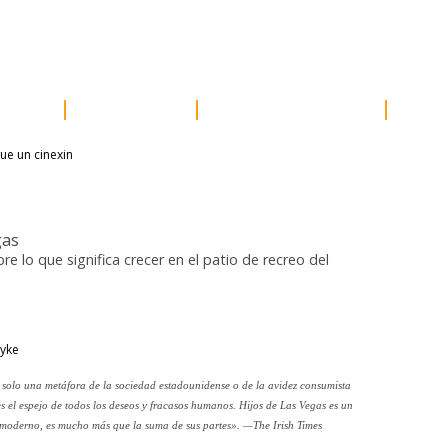
e prensa
distribución
newsletter
contacto
acceder
ores
próximos
otros proyectos
susc
gas
bre lo que significa crecer en el patio de recreo del
Pyke
 solo una metáfora de la sociedad estadounidense o de la avidez consumista
s el espejo de todos los deseos y fracasos humanos.
Hijos de Las Vegas
es un
moderno, es mucho más que la suma de sus partes». —The Irish Times