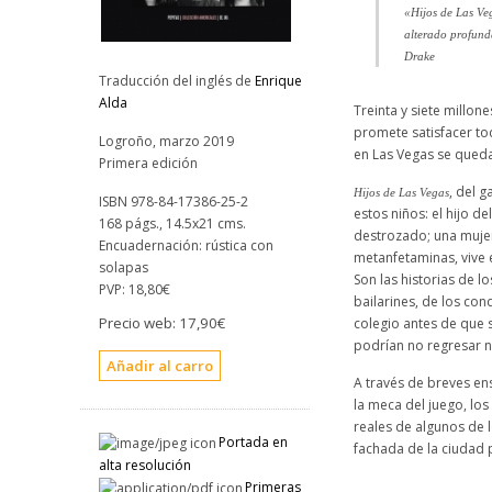
«
Hijos de Las Ve
alterado profund
Drake
Traducción del inglés de
Enrique
Alda
Treinta y siete millon
promete satisfacer to
Logroño, marzo 2019
en Las Vegas se queda 
Primera edición
, del 
Hijos de Las Vegas
ISBN 978-84-17386-25-2
estos niños: el hijo d
168 págs., 14.5x21 cms.
destrozado; una mujer 
Encuadernación: rústica con
metanfetaminas, vive e
solapas
Son las historias de l
PVP:
18,80€
bailarines, de los con
Precio web:
17,90€
colegio antes de que 
podrían no regresar n
A través de breves ens
la meca del juego, los
reales de algunos de 
Portada en
fachada de la ciudad 
alta resolución
Primeras