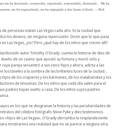
gas
me ha fascinado, conmovido, vapuleado, sorprendido, iluminado… Me ha
amente, me ha enganchado, me ha empujado a leer hasta el final». —Nick
es de personas visitan Las Vegas cada año. Es la ciudad que
dos los deseos, sin ninguna repercusión. Dicen que lo que pasa
en Las Vegas, ¿no? Pero ¿qué hay de los niños que crecen allí?
galardonado autor Timothy O’Grady, cuenta la historia de diez de
el dueño de un casino que apostó su fortuna y murió solo y
cuya pareja secuestró a sus cinco hijos y ahora, adicta a las
n los túneles a la sombra de las brillantes luces de la ciudad...
os hijos de los crupieres y los bármanes, de los malabaristas y los
ductores de limusinas. De los niños que cada día salen para el
sus padres hayan vuelto a casa. De los niños cuyos padres
unca.
ayos en los que se desgranan la historia y las peculiaridades de
 retratos del célebre fotógrafo Steve Pyke y diez testimonios
los «hijos de Las Vegas», O’Grady derrumba la resplandeciente
para mostrarnos una realidad que no se parece a ninguna otra.