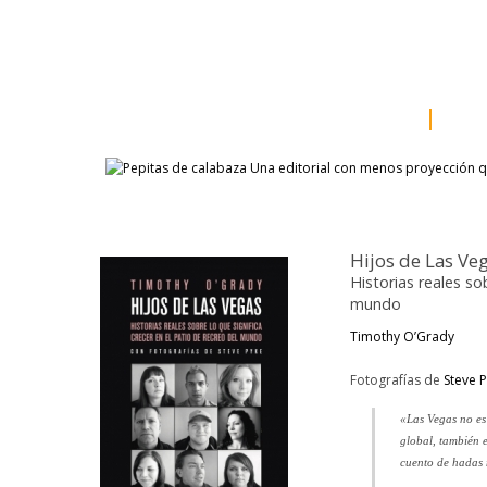
inicio
somos
sala d
catálogo
aut
Hijos de Las Ve
Historias reales so
mundo
Timothy O’Grady
Fotografías de
Steve 
«Las Vegas no es
global, también e
cuento de hadas 