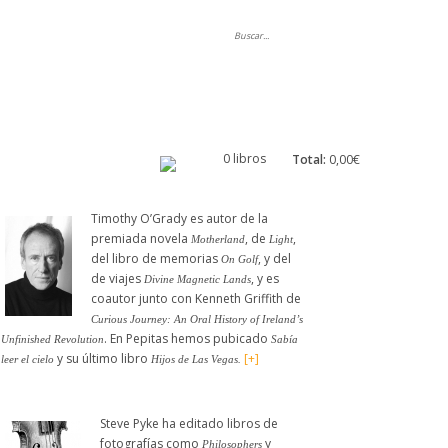
ripción
0 libros
Total:
0,00€
Timothy O’Grady es autor de la
premiada novela
, de
,
Motherland
Light
del libro de memorias
, y del
On Golf
de viajes
, y es
Divine Magnetic Lands
coautor junto con Kenneth Griffith de
Curious Journey: An Oral History of Ireland’s
. En Pepitas hemos pubicado
Unfinished Revolution
Sabía
y su último libro
[+]
leer el cielo
Hijos de Las Vegas.
Steve Pyke ha editado libros de
fotografías como
y
Philosophers