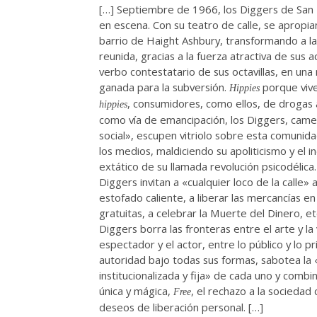
[…] Septiembre de 1966, los Diggers de San 
en escena. Con su teatro de calle, se apropi
barrio de Haight Ashbury, transformando a la 
reunida, gracias a la fuerza atractiva de sus a
verbo contestatario de sus octavillas, en una 
ganada para la subversión.
porque vive
Hippies
, consumidores, como ellos, de drogas
hippies
como vía de emancipación, los Diggers, came
social», escupen vitriolo sobre esta comunida
los medios, maldiciendo su apoliticismo y el i
extático de su llamada revolución psicodélica.
Diggers invitan a «cualquier loco de la calle» 
estofado caliente, a liberar las mercancías en
gratuitas, a celebrar la Muerte del Dinero, et
Diggers borra las fronteras entre el arte y la 
espectador y el actor, entre lo público y lo pr
autoridad bajo todas sus formas, sabotea la 
institucionalizada y fija» de cada uno y combi
única y mágica,
, el rechazo a la sociedad
Free
deseos de liberación personal. […]