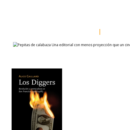
inicio
somos
sala de prensa
catálogo
autores