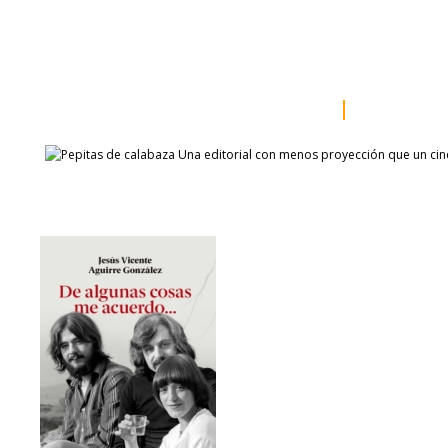
inicio
somos
sala de prensa
catálogo
autores