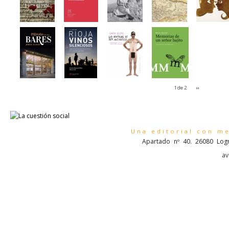
1 de 2
››
Una editorial con m
Apartado nº 40. 26080 Logr
av