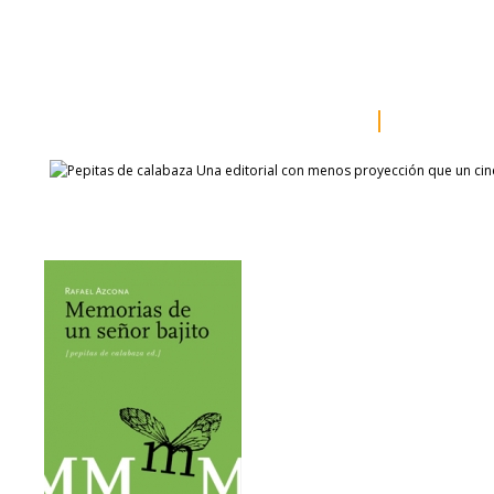
inicio
somos
sala de prensa
catálogo
autores