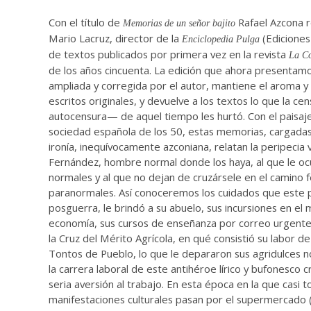
Con el título de
Rafael Azcona r
Memorias de un señor bajito
Mario Lacruz, director de la
(Ediciones 
Enciclopedia Pulga
de textos publicados por primera vez en la revista
La Co
de los años cincuenta. La edición que ahora presentam
ampliada y corregida por el autor, mantiene el aroma y 
escritos originales, y devuelve a los textos lo que la ce
autocensura— de aquel tiempo les hurtó. Con el paisaj
sociedad española de los 50, estas memorias, cargadas
ironía, inequívocamente azconiana, relatan la peripecia vi
Fernández, hombre normal donde los haya, al que le oc
normales y al que no dejan de cruzársele en el camino
paranormales. Así conoceremos los cuidados que este p
posguerra, le brindó a su abuelo, sus incursiones en el
economía, sus cursos de enseñanza por correo urgente
la Cruz del Mérito Agrícola, en qué consistió su labor d
Tontos de Pueblo, lo que le depararon sus agridulces 
la carrera laboral de este antihéroe lírico y bufonesco cr
seria aversión al trabajo. En esta época en la que casi t
manifestaciones culturales pasan por el supermercado (