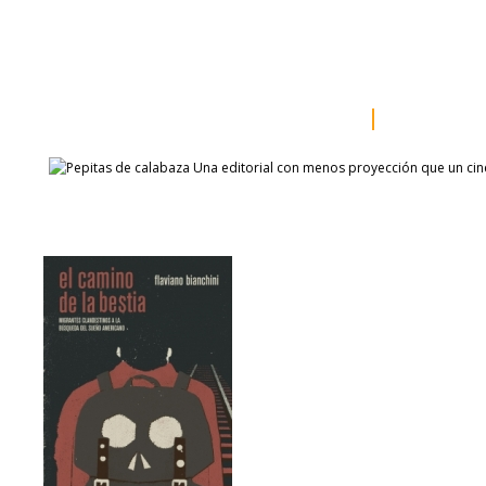
inicio
somos
sala de prensa
catálogo
autores