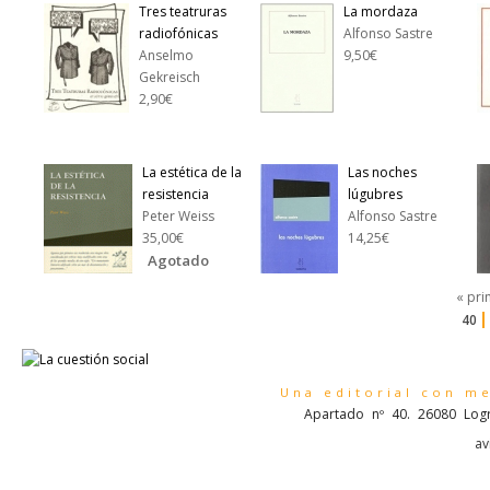
Tres teatruras
La mordaza
radiofónicas
Alfonso Sastre
Anselmo
9,50€
Gekreisch
2,90€
La estética de la
Las noches
resistencia
lúgubres
Peter Weiss
Alfonso Sastre
35,00€
14,25€
Agotado
« pri
40
Una editorial con m
Apartado nº 40. 26080 Logr
av