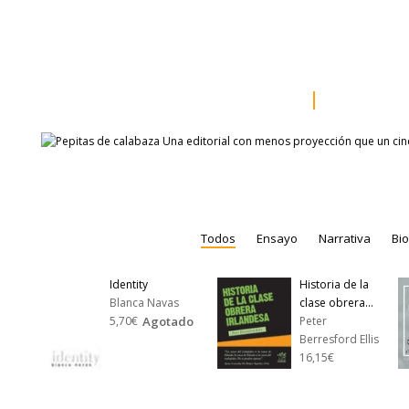
inicio
somos
sala de prensa
catálogo
autores
Todos
Ensayo
Narrativa
Bio
Identity
Historia de la
Blanca Navas
clase obrera...
5,70€
Agotado
Peter
Berresford Ellis
16,15€