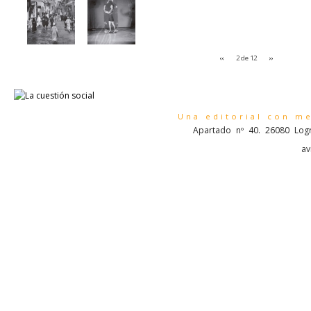
‹‹
2 de 12
››
Una editorial con m
Apartado nº 40. 26080 Logr
av