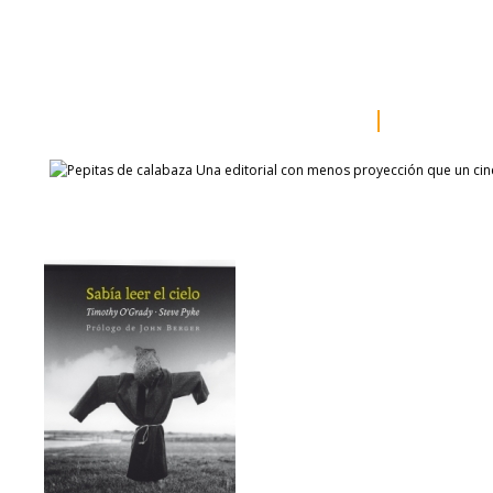
inicio
somos
sala de prensa
catálogo
autores