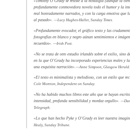
«Timothy O’Grady se resiste a la nostalgia (aunque la tiene
profundamente conmovedora novela todo el humor y la int
real honradamente narrados, y con la carga emotiva que l
al pasado». —
Lucy Hughes-Hallet, Sunday Times.
«Profundamente evocador, el gráfico texto y las crudamen
fotografías en blanco y negro aúnan sentimientos e imáge
recuerdos». —
Irish Post.
«No se trata de otro estudio irlandés sobre el exilio, sino
en la que O’Grady ha incorporado experiencias reales y l
una exquisita narración».—
Anne Simpson, Glasgow Herald.
«El texto es minimalista y melodioso, con un estilo que re
Cole Moreton, Independent on Sunday.
«No ha habido muchos libros este año que se hayan escrit
intensidad, profunda sensibilidad y mordaz orgullo». —
Dan
Telegraph.
«Lo que han hecho Pyke y O’Grady es leer nuestra imagi
Healy, Sunday Tribune.